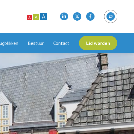
A
A
A
ugblikken
Bestuur
Contact
Lid worden